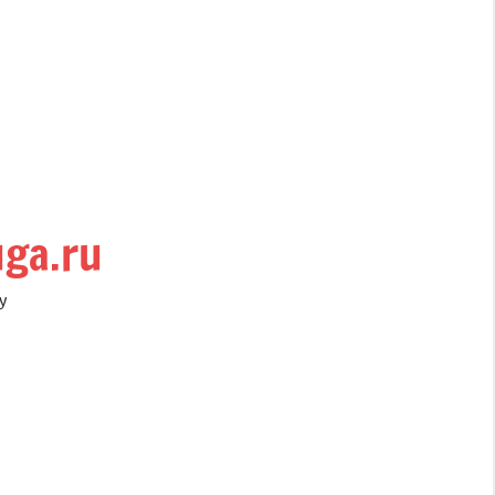
uga.ru
у