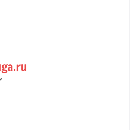
uga.ru
у