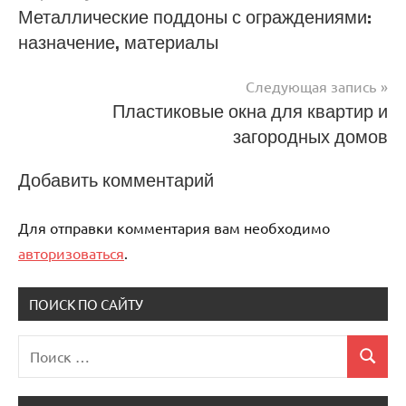
Навигация
Металлические поддоны с ограждениями:
назначение, материалы
по
записям
Следующая запись
Пластиковые окна для квартир и
загородных домов
Добавить комментарий
Для отправки комментария вам необходимо
авторизоваться
.
ПОИСК ПО САЙТУ
Поиск
Поиск
для: