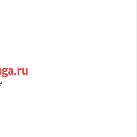
uga.ru
у