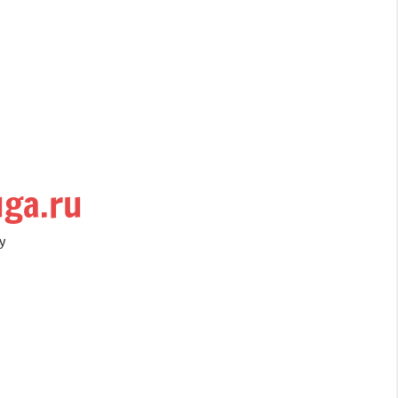
uga.ru
у