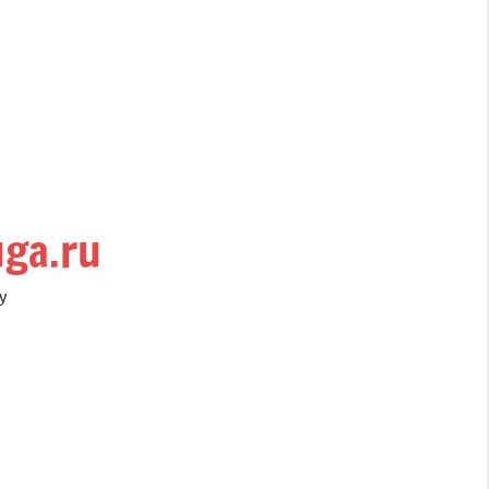
uga.ru
у