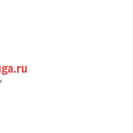
uga.ru
у