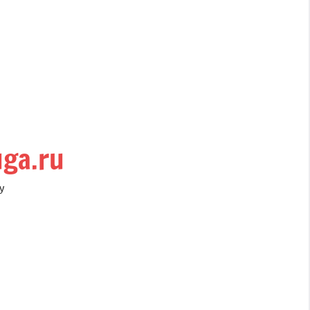
uga.ru
у