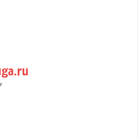
uga.ru
у