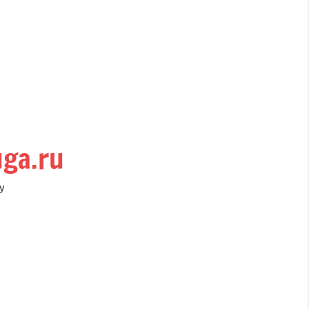
uga.ru
у