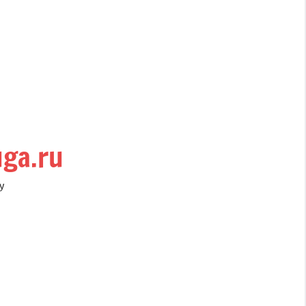
uga.ru
у