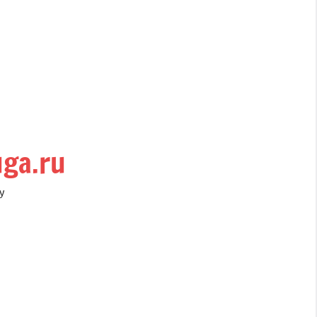
uga.ru
у