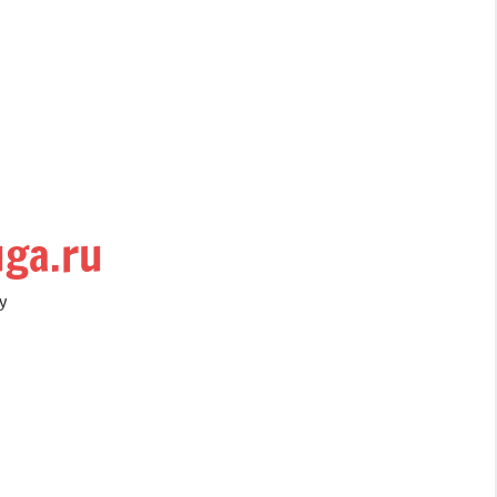
uga.ru
у