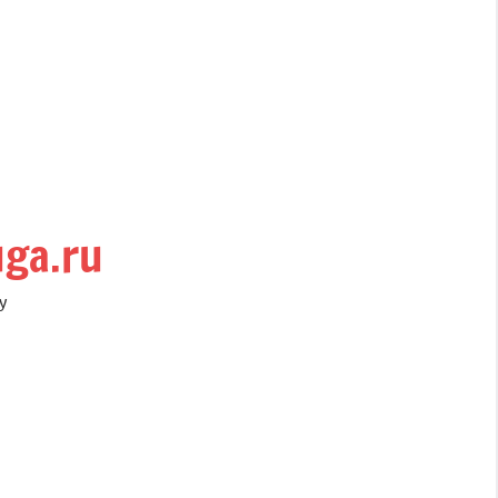
uga.ru
у