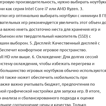
 игровую производительность, нужно выбирать ноутбук
как серия Intel Core i7 или AMD Ryzen. 3.
отки игр оптимально выбирать ноутбуки с минимум 8 Г
вательных игр рекомендуется увеличить этот объем д
ка важно иметь достаточно места для хранения игр и
объемом или твердотельный накопитель (SSD) с
чшим выбором. 5. Дисплей: Качественный дисплей с
беспечит комфортное игровое пространство.
ll HD или выше. 6. Охлаждение: Для долгих сессий
истему охлаждения, чтобы избежать перегрева и
я большинство игровых ноутбуков обычно используютс
еей также может обеспечить мобильность при
также важно учитывать бюджет, предпочтения по
мой графической настройки для запуска игр. В итоге,
о анализа и сбалансированного подхода к оценке
альное соотношение цены и качества. Только