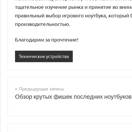
тщательное изучение рынка и принятие во вним
правильный выбор игрового ноутбука, который б
производительностью.
Благодарим за прочтение!
Технические устройства
Предыдущая запись
Навигация
Обзор крутых фишек последних ноутбуков
по
записям