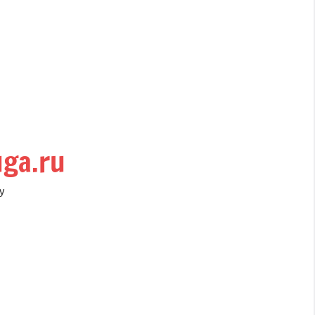
uga.ru
у